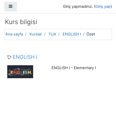
Ana içeriğe git
Yan panel
Giriş yapmadınız. (
Giriş yap
)
Kurs bilgisi
Ana sayfa
Kurslar
TUA
ENGLISH I
Özet
ENGLISH I
ENGLISH I - Elementary I