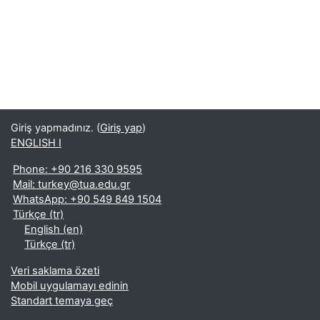
Giriş yapmadınız. (
Giriş yap
)
ENGLISH I
Phone: +90 216 330 9595
Mail: turkey@tua.edu.gr
WhatsApp: +90 549 849 1504
Türkçe ‎(tr)‎
English ‎(en)‎
Türkçe ‎(tr)‎
Veri saklama özeti
Mobil uygulamayı edinin
Standart temaya geç