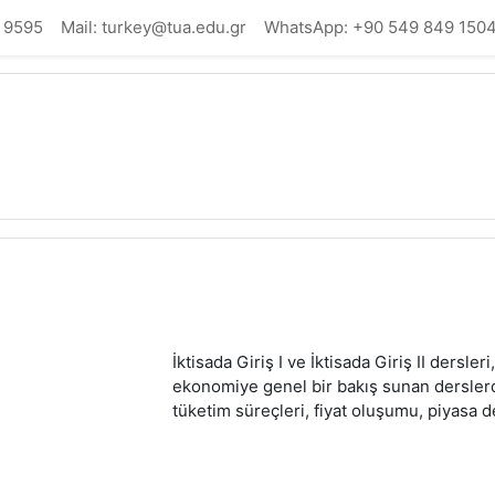
 9595
Mail: turkey@tua.edu.gr
WhatsApp: +90 549 849 150
İktisada Giriş I ve İktisada Giriş II ders
ekonomiye genel bir bakış sunan derslerdir.
tüketim süreçleri, fiyat oluşumu, piyasa 