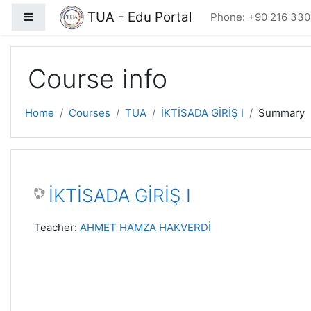
Skip to main content
TUA - Edu Portal
Side panel
Phone: +90 216 330
Course info
Home
Courses
TUA
İKTİSADA GİRİŞ I
Summary
İKTİSADA GİRİŞ I
Teacher:
AHMET HAMZA HAKVERDİ