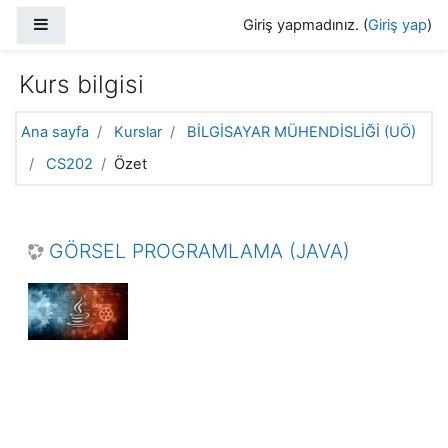
Ana içeriğe git
Yan panel
Giriş yapmadınız. (
Giriş yap
)
Kurs bilgisi
Ana sayfa
Kurslar
BİLGİSAYAR MÜHENDİSLİĞİ (UÖ)
CS202
Özet
GÖRSEL PROGRAMLAMA (JAVA)