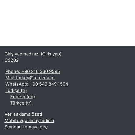
Giriş yapmadınız. (
Giriş yap
)
CS202
Phone: +90 216 330 9595
Mail: turkey@tua.edu.gr
WhatsApp: +90 549 849 1504
Türkçe ‎(tr)‎
English ‎(en)‎
Türkçe ‎(tr)‎
Veri saklama özeti
Mobil uygulamayı edinin
Standart temaya geç