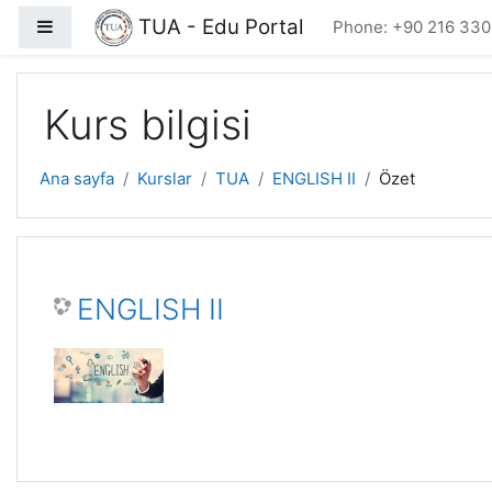
Ana içeriğe git
TUA - Edu Portal
Yan panel
Phone: +90 216 330
Kurs bilgisi
Ana sayfa
Kurslar
TUA
ENGLISH II
Özet
ENGLISH II