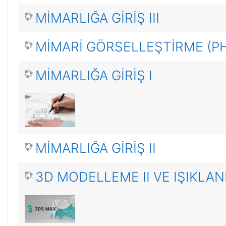
MİMARLIĞA GİRİŞ III
MİMARİ GÖRSELLEŞTİRME (
MİMARLIĞA GİRİŞ I
MİMARLIĞA GİRİŞ II
3D MODELLEME II VE IŞIKLA