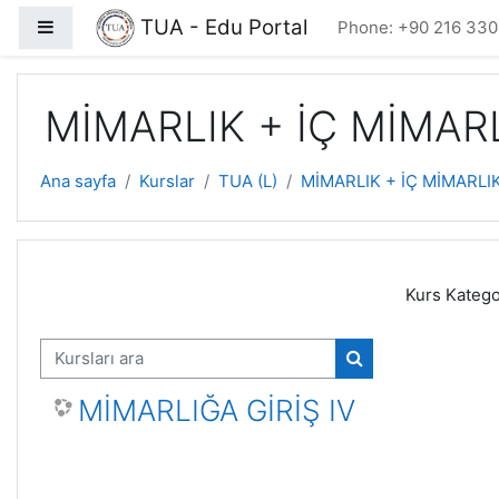
Ana içeriğe git
TUA - Edu Portal
Yan panel
Phone: +90 216 330
MİMARLIK + İÇ MİMAR
Ana sayfa
Kurslar
TUA (L)
MİMARLIK + İÇ MİMARLI
Kurs Kategor
Kursları ara
Kursları ara
MİMARLIĞA GİRİŞ IV