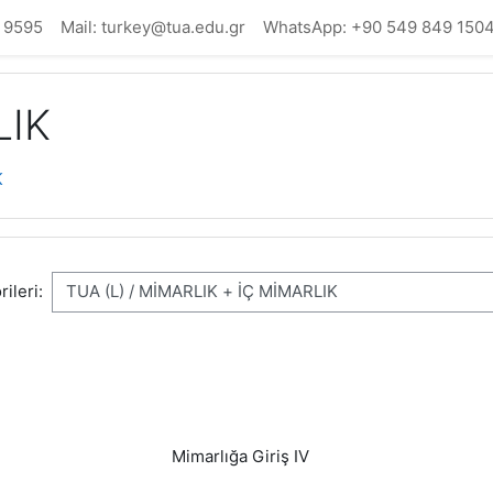
 9595
Mail: turkey@tua.edu.gr
WhatsApp: +90 549 849 150
LIK
K
ileri:
Mimarlığa Giriş IV