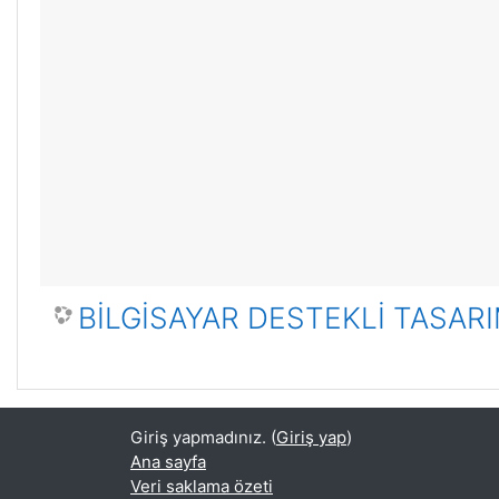
BİLGİSAYAR DESTEKLİ TASARI
Giriş yapmadınız. (
Giriş yap
)
Ana sayfa
Veri saklama özeti